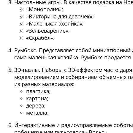
Настольные игры. В качестве подарка на Новы
«Монополия»;
«Викторина для девочек»;
«Маленькая хозяйка»;
«Зельеварение»;
«Скраббл».
Румбокс. Представляет собой миниатюрный до
сама маленькая хозяйка. Румбокс продается к
3D-пазлы. Наборы с 3D-эффектом часто дарят
моделированием и собиранием объемных паз
из разных материалов:
пластика;
картона;
дерева;
металла.
Интерактивные и радиоуправляемые роботы. 
робозавра или пультовода «Вольт».