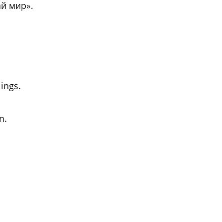
ай мир».
ings.
n.