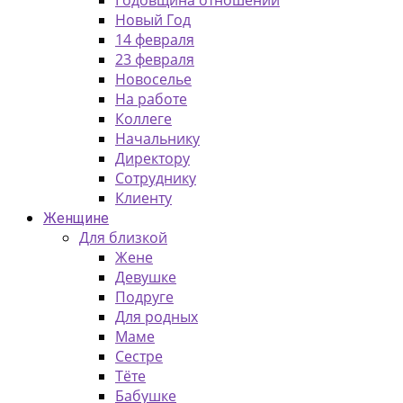
Годовщина отношений
Новый Год
14 февраля
23 февраля
Новоселье
На работе
Коллеге
Начальнику
Директору
Сотруднику
Клиенту
Женщине
Для близкой
Жене
Девушке
Подруге
Для родных
Маме
Сестре
Тёте
Бабушке