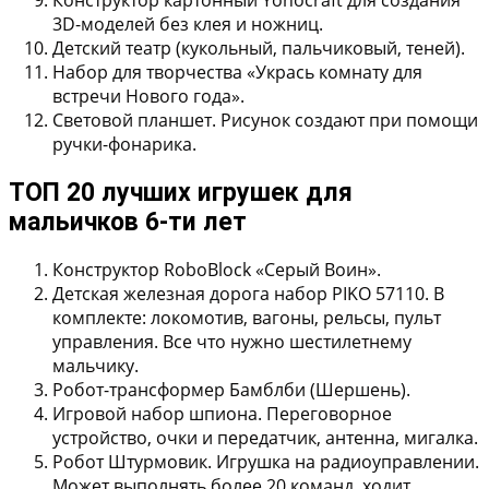
Конструктор картонный Yohocraft для создания
3D-моделей без клея и ножниц.
Детский театр (кукольный, пальчиковый, теней).
Набор для творчества «Укрась комнату для
встречи Нового года».
Световой планшет. Рисунок создают при помощи
ручки-фонарика.
ТОП 20 лучших игрушек для
мальичков 6-ти лет
Конструктор RoboBlock «Серый Воин».
Детская железная дорога набор PIKO 57110.
В
комплекте: локомотив, вагоны, рельсы, пульт
управления. Все что нужно шестилетнему
мальчику.
Робот-трансформер Бамблби (Шершень).
Игровой набор шпиона.
Переговорное
устройство, очки и передатчик, антенна, мигалка.
Робот Штурмовик.
Игрушка на радиоуправлении.
Может выполнять более 20 команд, ходит,