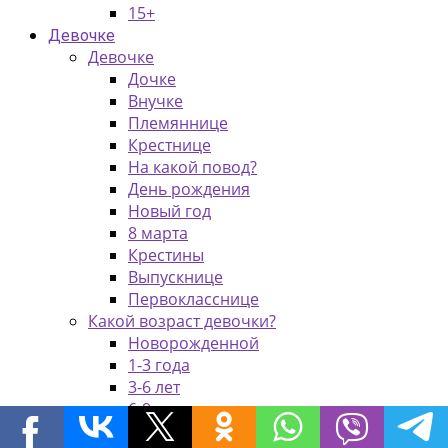
15+
Девочке
Девочке
Дочке
Внучке
Племяннице
Крестнице
На какой повод?
День рождения
Новый год
8 марта
Крестины
Выпускнице
Первокласснице
Какой возраст девочки?
Новорожденной
1-3 года
3-6 лет
6-9 лет
9-14 лет