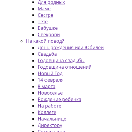
Для родных
Маме
Сестре
Тёте
Бабушке
Свекрови
На какой повод?
День рождения или Юбилей
Свадьба
Годовщина свадьбы
Годовщина отношений
Новый Год
14 февраля
8 марта
Новоселье
Рождение ребенка
На работе
Коллеге
Начальнице
Директору
Сотруднице