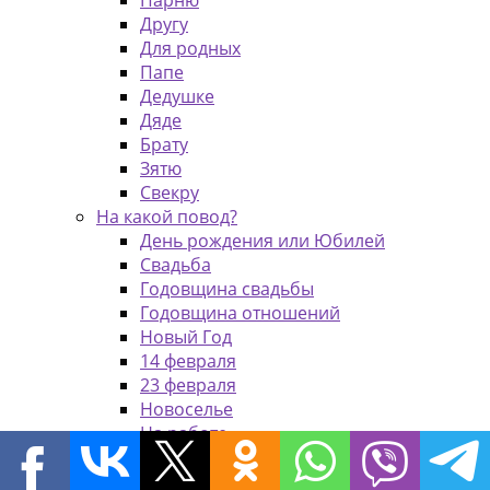
Парню
Другу
Для родных
Папе
Дедушке
Дяде
Брату
Зятю
Свекру
На какой повод?
День рождения или Юбилей
Свадьба
Годовщина свадьбы
Годовщина отношений
Новый Год
14 февраля
23 февраля
Новоселье
На работе
Коллеге
Начальнику