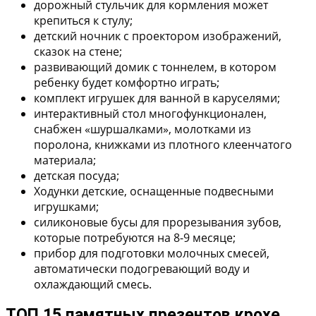
дорожный стульчик
для кормления может
крепиться к стулу;
детский ночник
с проектором изображений,
сказок на стене;
развивающий домик с тоннелем
, в котором
ребенку будет комфортно играть;
комплект игрушек
для ванной в каруселями;
интерактивный стол
многофункционален,
снабжен «шуршалками», молотками из
поролона, книжками из плотного клеенчатого
материала;
детская посуда
;
Ходунки детские
, оснащенные подвесными
игрушками;
силиконовые бусы для прорезывания зубов
,
которые потребуются на 8-9 месяце;
прибор для подготовки молочных смесей
,
автоматически подогревающий воду и
охлаждающий смесь.
ТОП 15 памятных презентов крохе