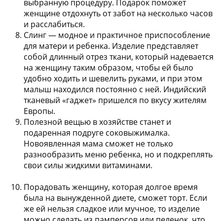
выбранную процедуру. Подарок поможет
женщине отдохнуть от забот на несколько часов
и расслабиться.
Слинг
— модное и практичное приспособление
для матери и ребенка. Изделие представляет
собой длинный отрез ткани, который надевается
на женщину таким образом, чтобы ей было
удобно ходить и шевелить руками, и при этом
малыш находился постоянно с ней. Индийский
тканевый «гаджет» пришелся по вкусу жителям
Европы.
Полезной вещью в хозяйстве станет и
подаренная подруге
соковыжималка
.
Новоявленная мама сможет не только
разнообразить меню ребенка, но и подкреплять
свои силы жидкими витаминами.
Порадовать женщину, которая долгое время
была на вынужденной диете, сможет
торт
. Если
же ей нельзя сладкое или мучное, то изделие
можно сделать из памперсов или пеленок, что