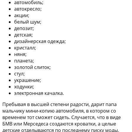
автомобиль;
автокресло;
акции;
белый шум;
депозит;
детская;
дизайнерская одежда;
кристалл;
няня;
планета;
золотой слиток;
стул;
украшение;
ходунки;
электронная качалка.
Пребывая в высшей степени радости, дарит папа
мальчику мини-копию автомобиля, в котором со
временем тот сможет сидеть. Случается, что в виде
БМВ или Мерседеса создаются кроватки, а целые
детские отделываются по последнему писку моды.