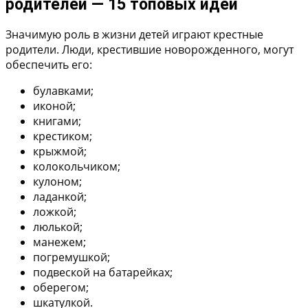
родителей — 15 топовых идей
Значимую роль в жизни детей играют крестные
родители. Люди, крестившие новорожденного, могут
обеспечить его:
булавками;
иконой;
книгами;
крестиком;
крыжмой;
колокольчиком;
кулоном;
ладанкой;
ложкой;
люлькой;
манежем;
погремушкой;
подвеской на батарейках;
оберегом;
шкатулкой.