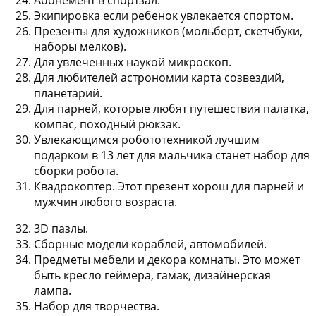
Экипировка
если ребенок увлекается спортом.
Презенты для художников
(мольберт, скетчбуки,
наборы мелков).
Для увлеченных наукой
микроскоп
.
Для любителей астрономии
карта созвездий,
планетарий
.
Для парней, которые любят путешествия
палатка,
компас, походный рюкзак
.
Увлекающимся робототехникой лучшим
подарком в 13 лет для мальчика станет
набор для
сборки робота
.
Квадрокоптер
. Этот презент хорош для парней и
мужчин любого возраста.
3D пазлы
.
Сборные модели кораблей, автомобилей
.
Предметы мебели и декора комнаты
. Это может
быть кресло геймера, гамак, дизайнерская
лампа.
Набор для творчества
.