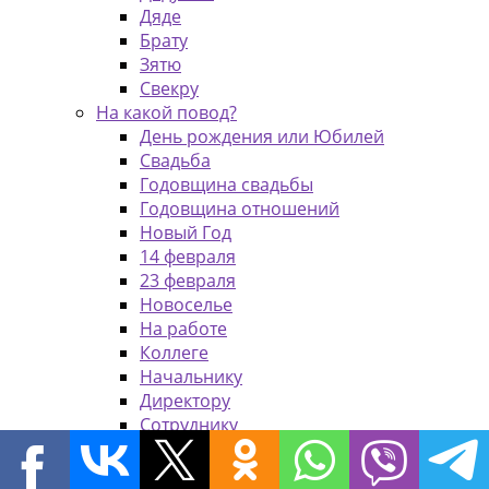
Дяде
Брату
Зятю
Свекру
На какой повод?
День рождения или Юбилей
Свадьба
Годовщина свадьбы
Годовщина отношений
Новый Год
14 февраля
23 февраля
Новоселье
На работе
Коллеге
Начальнику
Директору
Сотруднику
Клиенту
Женщине