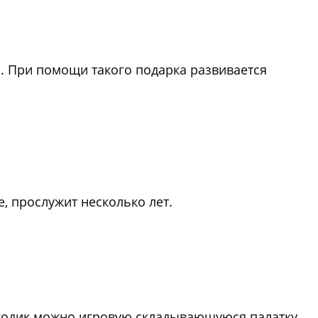
. При помощи такого подарка развивается
, прослужит несколько лет.
 годик можно игровую складывающуюся палатку.