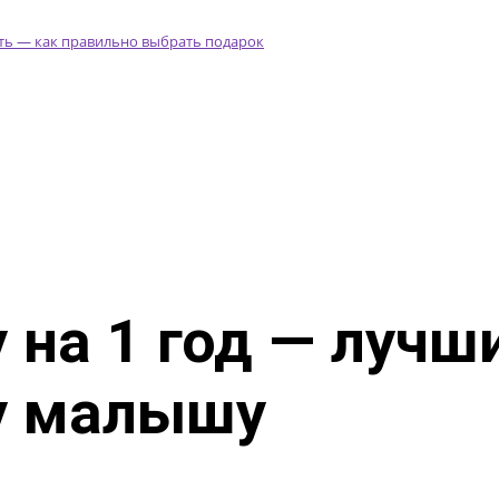
 на 1 год — лучш
у малышу