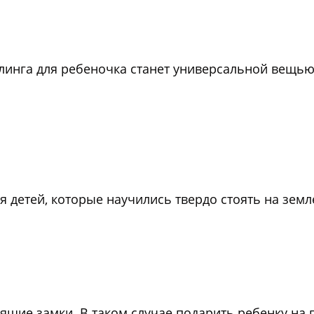
улинга для ребеночка станет универсальной вещью
детей, которые научились твердо стоять на земле
ящие замки. В таком случае подарить ребенку на