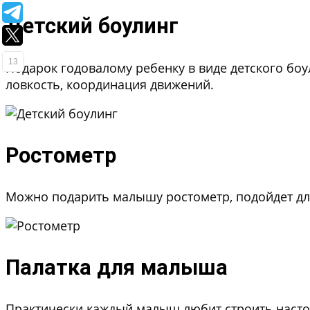
Детский боулинг
13
Подарок годовалому ребенку в виде детского бо
ловкость, координация движений.
Ростометр
Можно подарить малышу ростометр, подойдет для 
Палатка для малыша
Практически каждый малыш любит строить насто