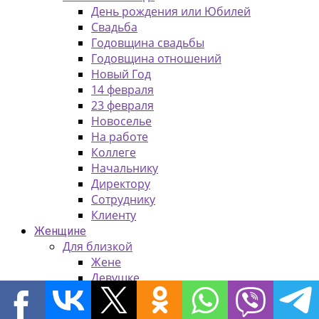
День рождения или Юбилей
Свадьба
Годовщина свадьбы
Годовщина отношений
Новый Год
14 февраля
23 февраля
Новоселье
На работе
Коллеге
Начальнику
Директору
Сотруднику
Клиенту
Женщине
Для близкой
Жене
Девушке
Подруге
Для родных