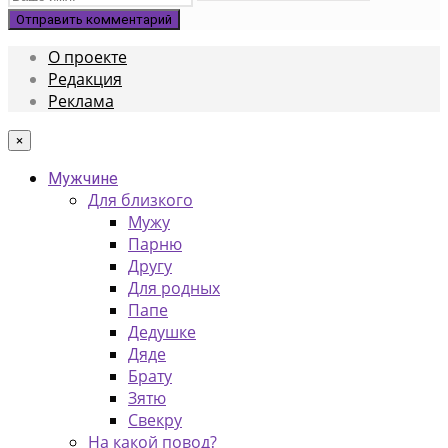
О проекте
Редакция
Реклама
×
Мужчине
Для близкого
Мужу
Парню
Другу
Для родных
Папе
Дедушке
Дяде
Брату
Зятю
Свекру
На какой повод?