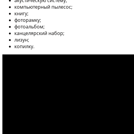
акустическую систему;
компьютерный пылесос;
книгу;
фоторамку;
фотоальбом;
канцелярский набор;
лизун;
копилку.