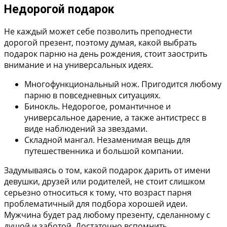
Недорогой подарок
Не каждый может себе позволить преподнести
дорогой презент, поэтому думая, какой выбрать
подарок парню на день рождения, стоит заострить
внимание и на универсальных идеях.
Многофункциональный нож.
Пригодится любому
парню в повседневных ситуациях.
Бинокль.
Недорогое, романтичное и
универсальное дарение, а также антистресс в
виде наблюдений за звездами.
Складной мангал.
Незаменимая вещь для
путешественника и большой компании.
Задумываясь о том, какой подарок дарить от имени
девушки, друзей или родителей, не стоит слишком
серьезно относиться к тому, что возраст парня
проблематичный для подбора хорошей идеи.
Мужчина будет рад любому презенту, сделанному с
душой и заботой. Достаточно вспомнить