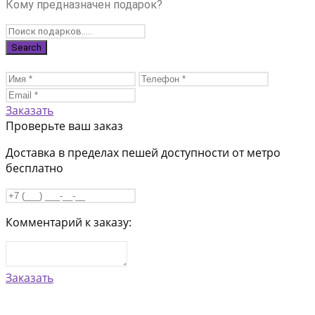
Кому предназначен подарок?
Заказать
Проверьте ваш заказ
Доставка в пределах пешей доступности от метро
бесплатно
Комментарий к заказу:
Заказать