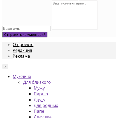
О проекте
Редакция
Реклама
×
Мужчине
Для близкого
Мужу
Парню
Другу
Для родных
Папе
Дедушке