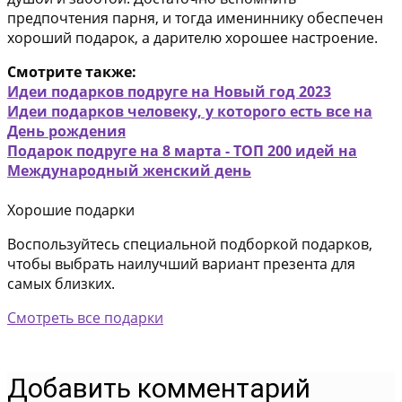
предпочтения парня, и тогда имениннику обеспечен
хороший подарок, а дарителю хорошее настроение.
Смотрите также:
Идеи подарков подруге на Новый год 2023
Идеи подарков человеку, у которого есть все на
День рождения
Подарок подруге на 8 марта - ТОП 200 идей на
Международный женский день
Хорошие подарки
Воспользуйтесь специальной подборкой подарков,
чтобы выбрать наилучший вариант презента для
самых близких.
Смотреть все подарки
Добавить комментарий