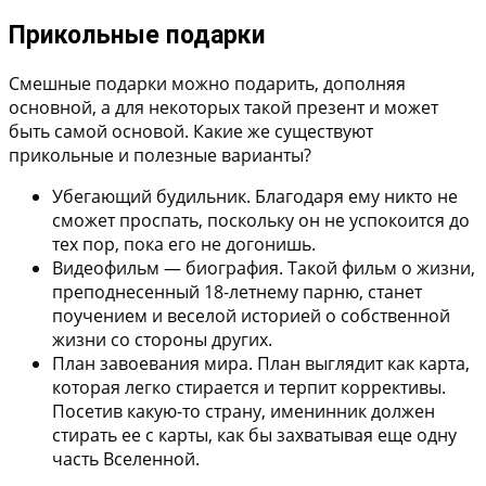
Прикольные подарки
Смешные подарки можно подарить, дополняя
основной, а для некоторых такой презент и может
быть самой основой. Какие же существуют
прикольные и полезные варианты?
Убегающий будильник.
Благодаря ему никто не
сможет проспать, поскольку он не успокоится до
тех пор, пока его не догонишь.
Видеофильм — биография.
Такой фильм о жизни,
преподнесенный 18-летнему парню, станет
поучением и веселой историей о собственной
жизни со стороны других.
План завоевания мира.
План выглядит как карта,
которая легко стирается и терпит коррективы.
Посетив какую-то страну, именинник должен
стирать ее с карты, как бы захватывая еще одну
часть Вселенной.