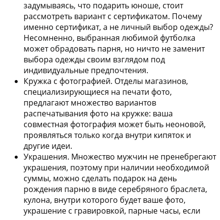
задумываясь, что подарить юноше, стоит
рассмотреть вариант с сертификатом. Почему
именно сертификат, а не личный выбор одежды?
Несомненно, выбранная любимой футболка
может обрадовать парня, но ничто не заменит
выбора одежды своим взглядом под
индивидуальные предпочтения.
Кружка с фотографией.
Отделы магазинов,
специализирующиеся на печати фото,
предлагают множество вариантов
распечатывания фото на кружке: ваша
совместная фотография может быть неоновой,
проявляться только когда внутри кипяток и
другие идеи.
Украшения.
Множество мужчин не пренебрегают
украшения, поэтому при наличии необходимой
суммы, можно сделать подарок на день
рождения парню в виде серебряного браслета,
кулона, внутри которого будет ваше фото,
украшение с гравировкой, парные часы, если