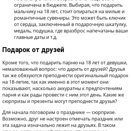
ограничена в бюджете. Выбирая, что подарить
мальчику на 18 лет, стоит опираться на милые и
романтичные сувениры. Это может быть ключик
от сердца, заключенный в подарочную шкатулку,
медаль, подушка, где вразброс напечатаны ваши
главные даты и т.д.
Подарок от друзей
Кроме того, что подарить парню на 18 лет от девушки,
немаловажный вопрос: что дарить от друзей? Друзья
так же обязуются преподнести оригинальный подарок
на 18-летие, так как именно в этот момент они
показывают, насколько аккуратны к предпочтениям
парня и как рады провести с ним этот день. Какие же
сюрпризы и презенты могут преподнести друзья?
Для начала поговорим о празднике — сюрпризе.
Возможно, друг не настроен отмечать праздник или
эта задача изначально лежит на друзьях. В таком