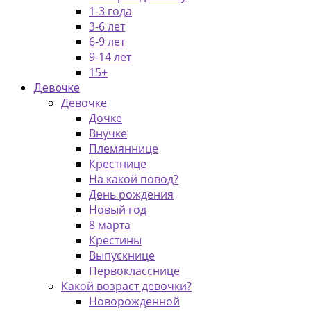
1-3 года
3-6 лет
6-9 лет
9-14 лет
15+
Девочке
Девочке
Дочке
Внучке
Племяннице
Крестнице
На какой повод?
День рождения
Новый год
8 марта
Крестины
Выпускнице
Первокласснице
Какой возраст девочки?
Новорожденной