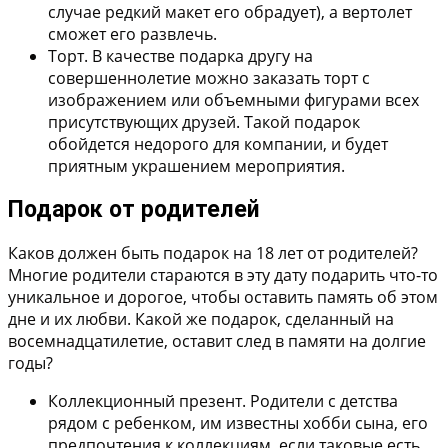
случае редкий макет его обрадует), а вертолет
сможет его развлечь.
Торт.
В качестве подарка другу на
совершеннолетие можно заказать торт с
изображением или объемными фигурами всех
присутствующих друзей. Такой подарок
обойдется недорого для компании, и будет
приятным украшением мероприятия.
Подарок от родителей
Каков должен быть подарок на 18 лет от родителей?
Многие родители стараются в эту дату подарить что-то
уникальное и дорогое, чтобы оставить память об этом
дне и их любви. Какой же подарок, сделанный на
восемнадцатилетие, оставит след в памяти на долгие
годы?
Коллекционный презент.
Родители с детства
рядом с ребенком, им известны хобби сына, его
предпочтения к коллекциям, если таковые есть.