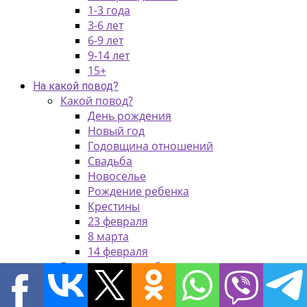
1-3 года
3-6 лет
6-9 лет
9-14 лет
15+
На какой повод?
Какой повод?
День рождения
Новый год
Годовщина отношений
Свадьба
Новоселье
Рождение ребенка
Крестины
23 февраля
8 марта
14 февраля
Годовщина свадьбы
1 год
2 года