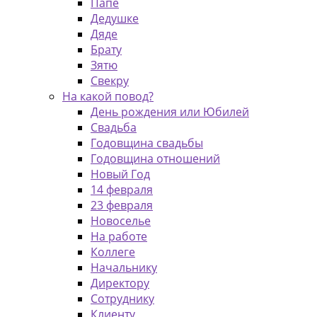
Папе
Дедушке
Дяде
Брату
Зятю
Свекру
На какой повод?
День рождения или Юбилей
Свадьба
Годовщина свадьбы
Годовщина отношений
Новый Год
14 февраля
23 февраля
Новоселье
На работе
Коллеге
Начальнику
Директору
Сотруднику
Клиенту