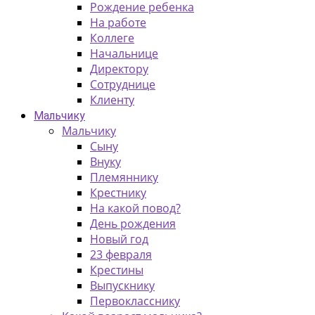
Рождение ребенка
На работе
Коллеге
Начальнице
Директору
Сотруднице
Клиенту
Мальчику
Мальчику
Сыну
Внуку
Племяннику
Крестнику
На какой повод?
День рождения
Новый год
23 февраля
Крестины
Выпускнику
Первокласснику