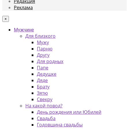
Редакция
Реклама
×
Мужчине
Для близкого
Мужу
Парню
Другу
Для родных
Папе
Дедушке
Дяде
Брату
Зятю
Свекру
На какой повод?
День рождения или Юбилей
Свадьба
Годовщина свадьбы