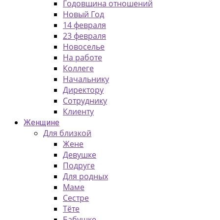
Годовщина отношений
Новый Год
14 февраля
23 февраля
Новоселье
На работе
Коллеге
Начальнику
Директору
Сотруднику
Клиенту
Женщине
Для близкой
Жене
Девушке
Подруге
Для родных
Маме
Сестре
Тёте
Бабушке