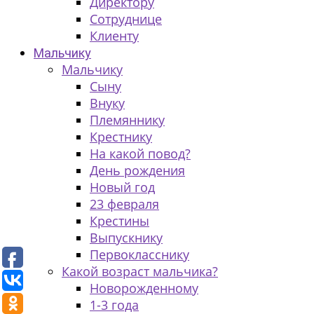
Директору
Сотруднице
Клиенту
Мальчику
Мальчику
Сыну
Внуку
Племяннику
Крестнику
На какой повод?
День рождения
Новый год
23 февраля
Крестины
Выпускнику
Первокласснику
Какой возраст мальчика?
Новорожденному
1-3 года