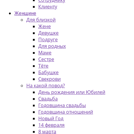
Клиенту
Женщине
Для близкой
Жене
Девушке
Подруге
Для родных
Маме
Сестре
Тёте
Бабушке
Свекрови
На какой повод?
День рождения или Юбилей
Свадьба
Годовщина свадьбы
Годовщина отношений
Новый Год
14 февраля
8 марта