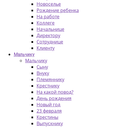
Новоселье
Рождение ребенка
На работе
Коллеге
Начальнице
Директору
Сотруднице
Клиенту
Мальчику
Мальчику
Сыну
Внуку
Племяннику
Крестнику
На какой повод?
День рождения
Новый год
23 февраля
Крестины
Выпускнику