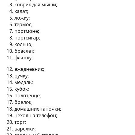
коврик для мыши;
халат;
ложку;
термос;
портмоне;
портсигар;
кольцо;
браслет;
фляжку;
ежедневник;
ручку;
медаль;
кубок;
полотенце;
брелок;
домашние тапочки;
чехол на телефон;
торт;
варежки;