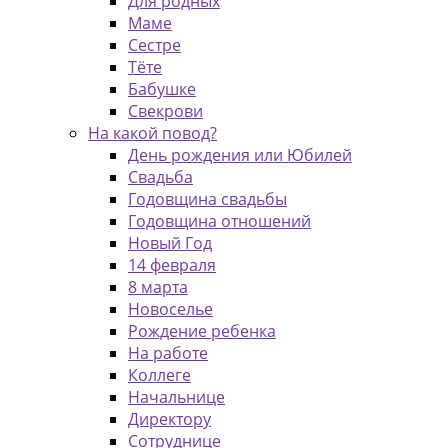
Для родных
Маме
Сестре
Тёте
Бабушке
Свекрови
На какой повод?
День рождения или Юбилей
Свадьба
Годовщина свадьбы
Годовщина отношений
Новый Год
14 февраля
8 марта
Новоселье
Рождение ребенка
На работе
Коллеге
Начальнице
Директору
Сотруднице