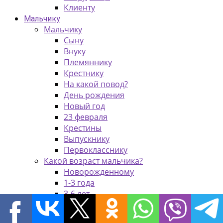
Клиенту
Мальчику
Мальчику
Сыну
Внуку
Племяннику
Крестнику
На какой повод?
День рождения
Новый год
23 февраля
Крестины
Выпускнику
Первокласснику
Какой возраст мальчика?
Новорожденному
1-3 года
3-6 лет
6-9 лет
9-14 лет