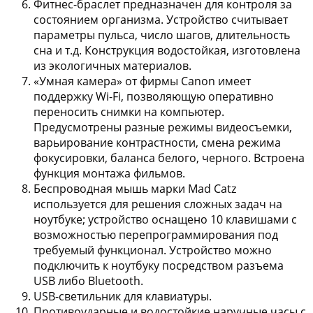
Фитнес-браслет
предназначен для контроля за
состоянием организма. Устройство считывает
параметры пульса, число шагов, длительность
сна и т.д. Конструкция водостойкая, изготовлена
из экологичных материалов.
«Умная камера» от фирмы Canon
имеет
поддержку Wi-Fi, позволяющую оперативно
переносить снимки на компьютер.
Предусмотрены разные режимы видеосъемки,
варьирование контрастности, смена режима
фокусировки, баланса белого, черного. Встроена
функция монтажа фильмов.
Беспроводная мышь марки Mad Catz
используется для решения сложных задач на
ноутбуке; устройство оснащено 10 клавишами с
возможностью перепрограммирования под
требуемый функционал. Устройство можно
подключить к ноутбуку посредством разъема
USB либо Bluetooth.
USB-светильник для клавиатуры
.
Противоударные и водостойкие наручные часы
с