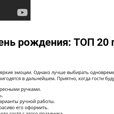
ень рождения: ТОП 20
 яркие эмоции. Однако лучше выбирать одновреме
игодятся в дальнейшем. Приятно, когда гости буд
ересными ручками.
ь.
варианты ручной работы.
красиво его оформить.
ото гостя с этого праздника.