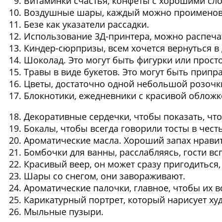
Витаминки счастья, конфеты с хорошими сл
Воздушные шары
, каждый можно проименова
Безе как указатели рассадки
.
Использование 3Д-принтера
, можно распеча
Киндер-сюрпризы
, всем хочется вернуться в 
Шоколад
. Это могут быть фигурки или прост
Травы в виде букетов
. Это могут быть припр
Цветы
, достаточно одной небольшой розочк
Блокнотики, ежедневники
с красивой обложк
Декоративные сердечки
, чтобы показать, что
Бокалы
, чтобы всегда говорили тосты в чес
Ароматические масла
. Хороший запах нравит
Бомбочки для ванны
, расслабляясь, гости в
Красивый веер
, он может сразу пригодиться,
Шары со снегом
, они завораживают.
Ароматические палочки
, главное, чтобы их в
Карикатурный портрет
, который нарисует ху
Мыльные пузыри
.