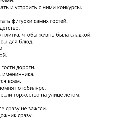
овами
.
ть и устроить с ними конкурсы.
тать фигурки самих гостей.
детство.
о плитка, чтобы жизнь была сладкой.
авы для блюд.
и.
ой.
 гости дороги.
ть именинника.
ся всем.
спомнят о юбиляре.
 если торжество на улице летом.
се сразу не зажгли.
дожник сразу.