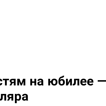
стям на юбилее —
иляра