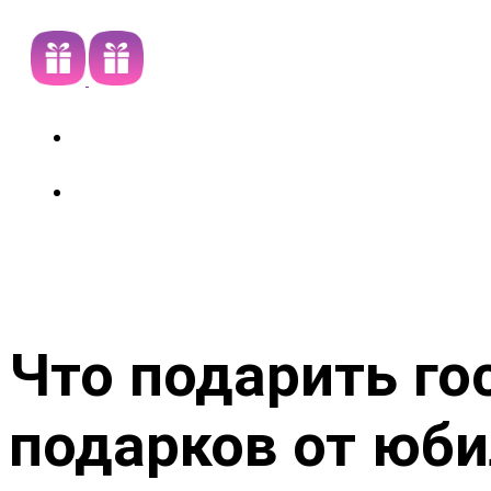
Что подарить го
подарков от юб