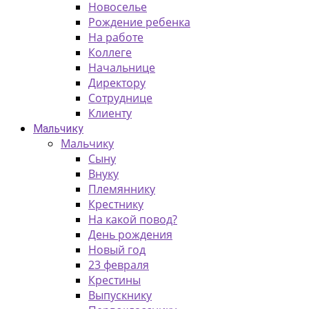
Новоселье
Рождение ребенка
На работе
Коллеге
Начальнице
Директору
Сотруднице
Клиенту
Мальчику
Мальчику
Сыну
Внуку
Племяннику
Крестнику
На какой повод?
День рождения
Новый год
23 февраля
Крестины
Выпускнику