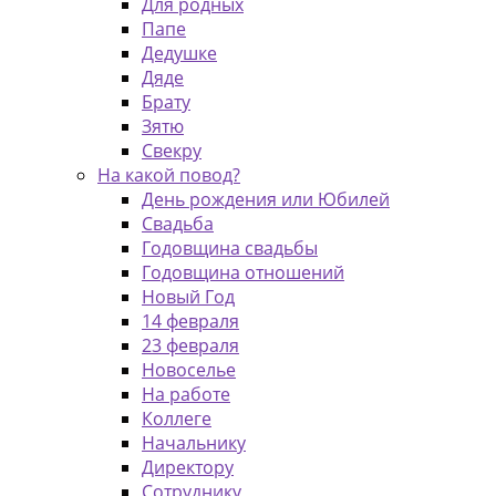
Для родных
Папе
Дедушке
Дяде
Брату
Зятю
Свекру
На какой повод?
День рождения или Юбилей
Свадьба
Годовщина свадьбы
Годовщина отношений
Новый Год
14 февраля
23 февраля
Новоселье
На работе
Коллеге
Начальнику
Директору
Сотруднику