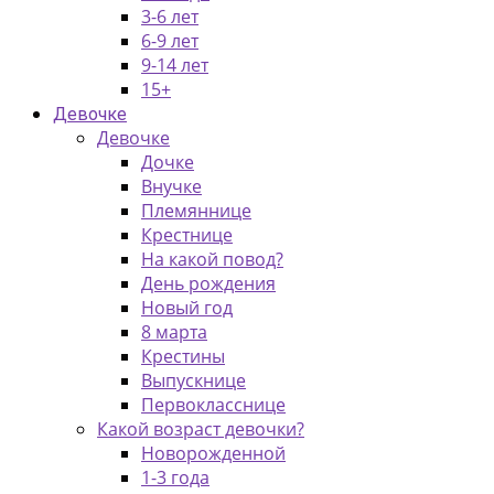
3-6 лет
6-9 лет
9-14 лет
15+
Девочке
Девочке
Дочке
Внучке
Племяннице
Крестнице
На какой повод?
День рождения
Новый год
8 марта
Крестины
Выпускнице
Первокласснице
Какой возраст девочки?
Новорожденной
1-3 года