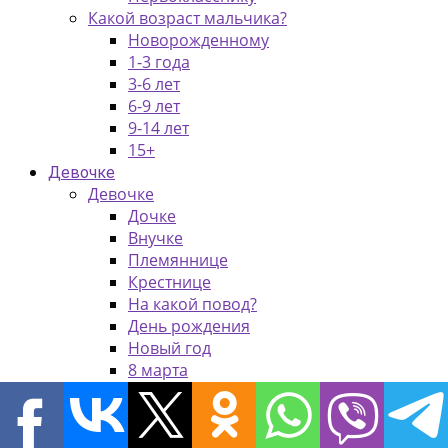
Какой возраст мальчика?
Новорожденному
1-3 года
3-6 лет
6-9 лет
9-14 лет
15+
Девочке
Девочке
Дочке
Внучке
Племяннице
Крестнице
На какой повод?
День рождения
Новый год
8 марта
Крестины
Выпускнице
Первокласснице