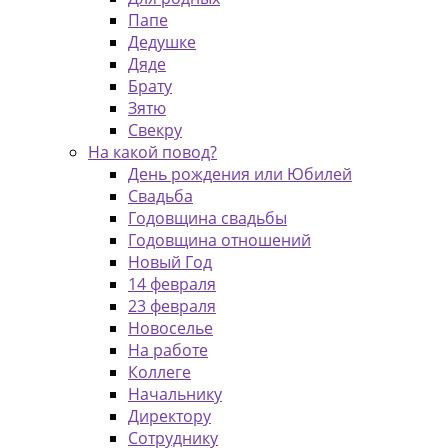
Папе
Дедушке
Дяде
Брату
Зятю
Свекру
На какой повод?
День рождения или Юбилей
Свадьба
Годовщина свадьбы
Годовщина отношений
Новый Год
14 февраля
23 февраля
Новоселье
На работе
Коллеге
Начальнику
Директору
Сотруднику