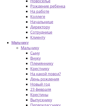
Новоселье
Рождение ребенка
На работе
Коллеге
Начальнице
Директору
Сотруднице
Клиенту
Мальчику
Мальчику
Сыну
Внуку
Племяннику
Крестнику
На какой повод?
День рождения
Новый год
23 февраля
Крестины
Выпускнику
Первокласснику