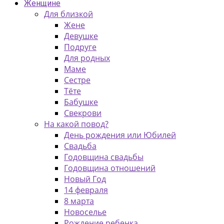
Женщине
Для близкой
Жене
Девушке
Подруге
Для родных
Маме
Сестре
Тёте
Бабушке
Свекрови
На какой повод?
День рождения или Юбилей
Свадьба
Годовщина свадьбы
Годовщина отношений
Новый Год
14 февраля
8 марта
Новоселье
Рождение ребенка