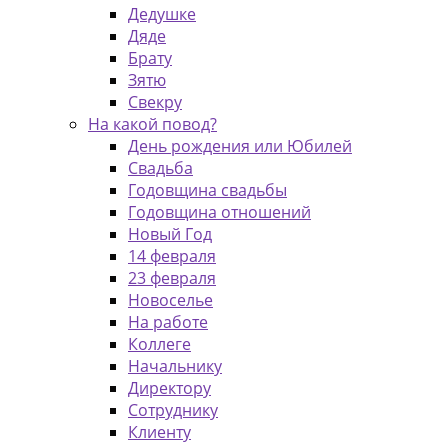
Дедушке
Дяде
Брату
Зятю
Свекру
На какой повод?
День рождения или Юбилей
Свадьба
Годовщина свадьбы
Годовщина отношений
Новый Год
14 февраля
23 февраля
Новоселье
На работе
Коллеге
Начальнику
Директору
Сотруднику
Клиенту