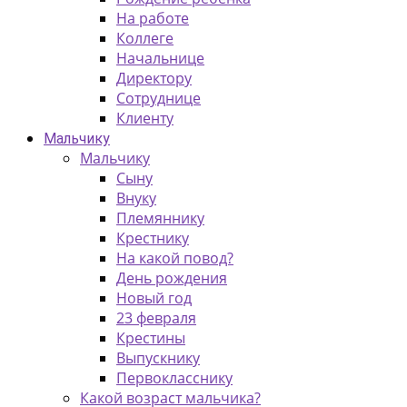
На работе
Коллеге
Начальнице
Директору
Сотруднице
Клиенту
Мальчику
Мальчику
Сыну
Внуку
Племяннику
Крестнику
На какой повод?
День рождения
Новый год
23 февраля
Крестины
Выпускнику
Первокласснику
Какой возраст мальчика?