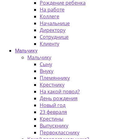
Рождение ребенка
На работе
Коллеге
Начальнице
Директору
Сотруднице
Клиенту
Мальчику
Мальчику
Сыну
Внуку
Племяннику
Крестнику
На какой повод?
День рождения
Новый год
23 февраля
Крестины
Выпускнику
Первокласснику