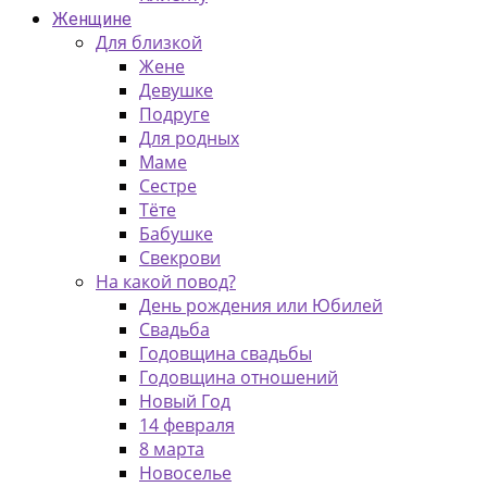
Женщине
Для близкой
Жене
Девушке
Подруге
Для родных
Маме
Сестре
Тёте
Бабушке
Свекрови
На какой повод?
День рождения или Юбилей
Свадьба
Годовщина свадьбы
Годовщина отношений
Новый Год
14 февраля
8 марта
Новоселье