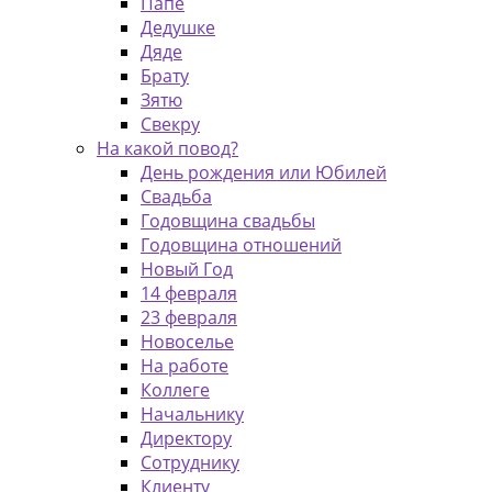
Папе
Дедушке
Дяде
Брату
Зятю
Свекру
На какой повод?
День рождения или Юбилей
Свадьба
Годовщина свадьбы
Годовщина отношений
Новый Год
14 февраля
23 февраля
Новоселье
На работе
Коллеге
Начальнику
Директору
Сотруднику
Клиенту