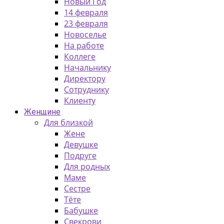
Новый Год
14 февраля
23 февраля
Новоселье
На работе
Коллеге
Начальнику
Директору
Сотруднику
Клиенту
Женщине
Для близкой
Жене
Девушке
Подруге
Для родных
Маме
Сестре
Тёте
Бабушке
Свекрови