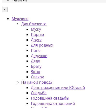
×
Мужчине
Для близкого
Мужу
Парню
Другу
Для родных
Папе
Дедушке
Дяде
Брату
Зятю
Свекру
На какой повод?
День рождения или Юбилей
Свадьба
Годовщина свадьбы
Годовщина отношений