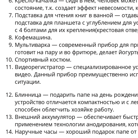
Кресло-качалка
— сидя в нем, человек может
состояние, т.к. создает эффект невесомости, 
Подставка для чтения книг в ванной
— отдава
подставка для планшета с углублением для у
с 4 болтами для их крепления(крестовая отв
Кофемашина
.
Мультиварка
— современный прибор для при
готовит на пару и во фритюре, делает йогурт
Спортивный костюм
.
Видеорегистратор
— специализированное уст
видео. Данный прибор преимущественно исп
ситуации.
Блинница
— подарить папе на день рождени
устройство отличается компактностью и с л
способен облегчить хозяйке работу.
Внешний аккумулятор
— обеспечивает быстр
применением технологии анодирования, кото
Наручные часы
— хороший подарок папе от 