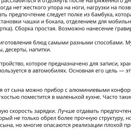
 расслабиться и отдохнуть после напряженного дн
когда нет жесткого упора на ноги, нагрузки на поз
ть предпочтение следует полке из бамбука, котора
становки чашки и бокала, отделением для мобильн
ертка). Сборка простая. Возможно нанесение грави
готовления блюд самыми разными способами. Муль
ы, десерты, напитки.
ройство, которое предназначено для записи, хран
ользуется в автомобилях. Основная его цель — э
я от сына можно прибор с алюминиевыми конфор
егкостью поместится в маленькой кухне. Часто та
ую скорость зарядки. Лучше отдавать предпочтен
рый не только обрел более прочную структуру, но
сына, но многие опасаются реализации плохой пр