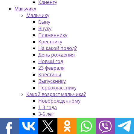
Клиенту
Мальчику
Мальчику
Сыну
Внуку
Племяннику
Крестнику
На какой повод?
День рождения
Новый год
23 февраля
Крестины
Выпускнику
Первокласснику
Какой возраст мальчика?
Новорожденному
1-3 года
3-6 лет
6-9 лет
9-14 лет
15+