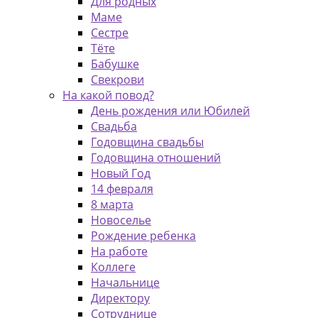
Для родных
Маме
Сестре
Тёте
Бабушке
Свекрови
На какой повод?
День рождения или Юбилей
Свадьба
Годовщина свадьбы
Годовщина отношений
Новый Год
14 февраля
8 марта
Новоселье
Рождение ребенка
На работе
Коллеге
Начальнице
Директору
Сотруднице