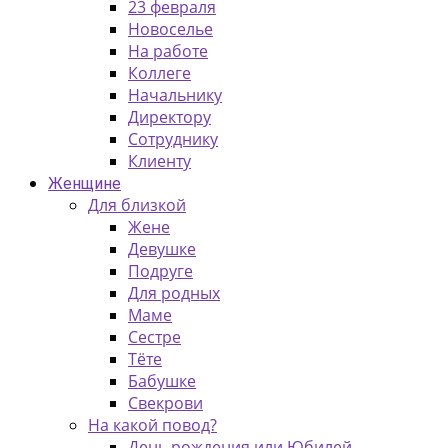
23 февраля
Новоселье
На работе
Коллеге
Начальнику
Директору
Сотруднику
Клиенту
Женщине
Для близкой
Жене
Девушке
Подруге
Для родных
Маме
Сестре
Тёте
Бабушке
Свекрови
На какой повод?
День рождения или Юбилей