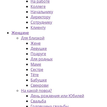
На работе
Коллеге
Начальнику
Директору
Сотруднику
Клиенту
Женщине
Для близкой
Жене
Девушке
Подруге
Для родных
Маме
Сестре
Тёте
Бабушке
Свекрови
На какой повод?
День рождения или Юбилей
Свадьба
Годовщина свадьбы