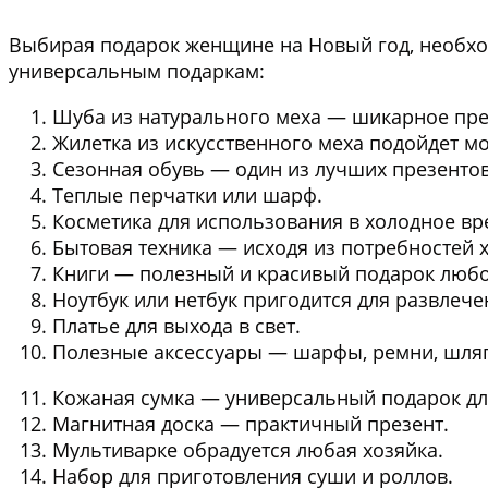
Выбирая подарок женщине на Новый год, необход
универсальным подаркам:
Шуба из натурального меха
— шикарное преп
Жилетка из искусственного меха
подойдет м
Сезонная обувь
— один из лучших презентов
Теплые перчатки или шарф
.
Косметика
для использования в холодное вр
Бытовая техника
— исходя из потребностей х
Книги
— полезный и красивый подарок люб
Ноутбук или нетбук
пригодится для развлече
Платье
для выхода в свет.
Полезные аксессуары
— шарфы, ремни, шля
Кожаная сумка
— универсальный подарок дл
Магнитная доска
— практичный презент.
Мультиварке
обрадуется любая хозяйка.
Набор для приготовления суши и роллов
.