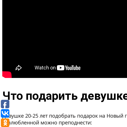
Что подарить девушке 
Девушке 20-25 лет подобрать подарок на Новый г
возлюбленной можно преподнести: