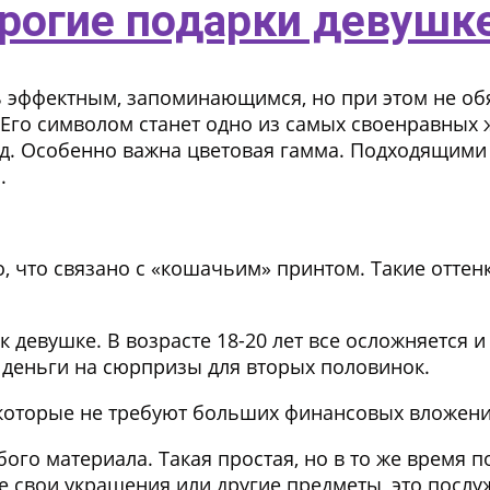
ь эффектным, запоминающимся, но при этом не об
Его символом станет одно из самых своенравных 
д. Особенно важна цветовая гамма. Подходящими с
.
о, что связано с «кошачьим» принтом. Такие отте
евушке. В возрасте 18-20 лет все осложняется и 
 деньги на сюрпризы для вторых половинок.
 которые не требуют больших финансовых вложени
го материала. Такая простая, но в то же время п
ее свои украшения или другие предметы, это посл