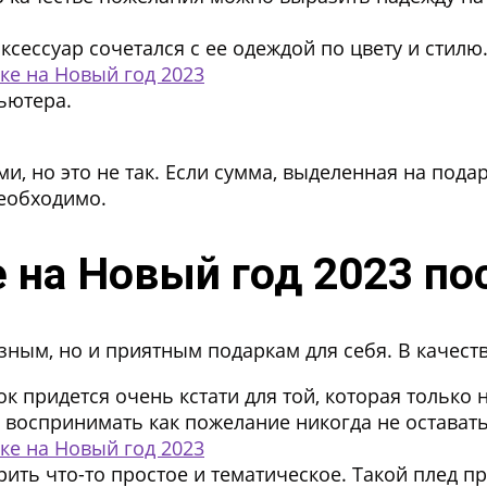
сессуар сочетался с ее одеждой по цвету и стилю
ьютера.
, но это не так. Если сумма, выделенная на подар
необходимо.
 на Новый год 2023 пос
зным, но и приятным подаркам для себя. В качест
ок придется очень кстати для той, которая тольк
 воспринимать как пожелание никогда не оставать
рить что-то простое и тематическое. Такой плед п