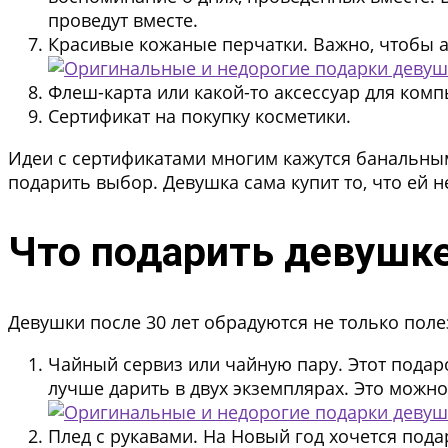
проведут вместе.
Красивые кожаные перчатки. Важно, чтобы ак
Флеш-карта или какой-то аксессуар для комп
Сертификат на покупку косметики.
Идеи с сертификатами многим кажутся банальными
подарить выбор. Девушка сама купит то, что ей 
Что подарить девушке
Девушки после 30 лет обрадуются не только поле
Чайный сервиз или чайную пару. Этот подар
лучше дарить в двух экземплярах. Это можно
Плед с рукавами. На Новый год хочется пода