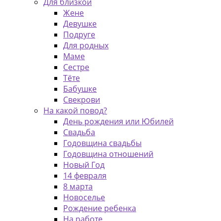
Для близкой
Жене
Девушке
Подруге
Для родных
Маме
Сестре
Тёте
Бабушке
Свекрови
На какой повод?
День рождения или Юбилей
Свадьба
Годовщина свадьбы
Годовщина отношений
Новый Год
14 февраля
8 марта
Новоселье
Рождение ребенка
На работе