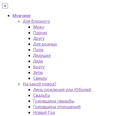
×
Мужчине
Для близкого
Мужу
Парню
Другу
Для родных
Папе
Дедушке
Дяде
Брату
Зятю
Свекру
На какой повод?
День рождения или Юбилей
Свадьба
Годовщина свадьбы
Годовщина отношений
Новый Год