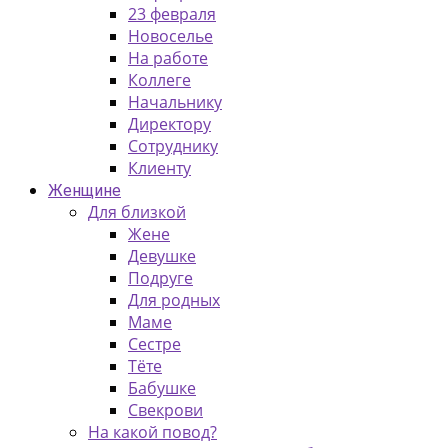
23 февраля
Новоселье
На работе
Коллеге
Начальнику
Директору
Сотруднику
Клиенту
Женщине
Для близкой
Жене
Девушке
Подруге
Для родных
Маме
Сестре
Тёте
Бабушке
Свекрови
На какой повод?