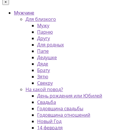
×
Мужчине
Для близкого
Мужу
Парню
Другу
Для родных
Папе
Дедушке
Дяде
Брату
Зятю
Свекру
На какой повод?
День рождения или Юбилей
Свадьба
Годовщина свадьбы
Годовщина отношений
Новый Год
14 февраля