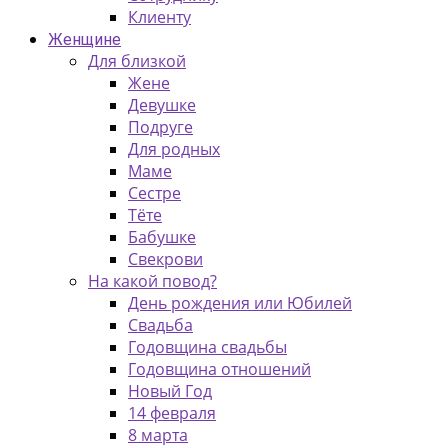
Клиенту
Женщине
Для близкой
Жене
Девушке
Подруге
Для родных
Маме
Сестре
Тёте
Бабушке
Свекрови
На какой повод?
День рождения или Юбилей
Свадьба
Годовщина свадьбы
Годовщина отношений
Новый Год
14 февраля
8 марта