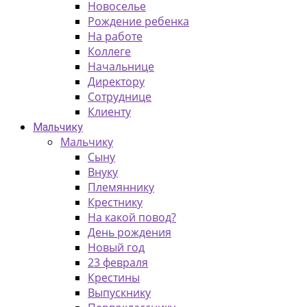
Новоселье
Рождение ребенка
На работе
Коллеге
Начальнице
Директору
Сотруднице
Клиенту
Мальчику
Мальчику
Сыну
Внуку
Племяннику
Крестнику
На какой повод?
День рождения
Новый год
23 февраля
Крестины
Выпускнику