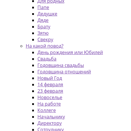
Для родных
Папе
Дедушке
Дяде
Брату
Зятю
Свекру
На какой повод?
День рождения или Юбилей
Свадьба
Годовщина свадьбы
Годовщина отношений
Новый Год
14 февраля
23 февраля
Новоселье
На работе
Коллеге
Начальнику
Директору
Сотруднику