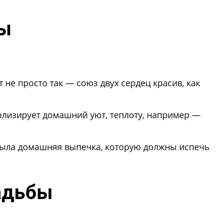
бы
е просто так — союз двух сердец красив, как
волизирует домашний уют, теплоту, например —
 была домашняя выпечка, которую должны испечь
вадьбы