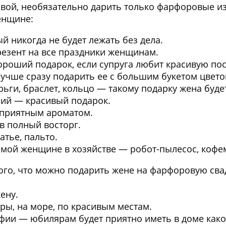
овой, необязательно дарить только фарфоровые и
енщине:
й никогда не будет лежать без дела.
езент на все праздники женщинам.
роший подарок, если супруга любит красивую пос
лучше сразу подарить ее с большим букетом цвето
рьги, браслет, кольцо — такому подарку жена буде
ний
— красивый подарок.
приятным ароматом.
в полный восторг.
атье, пальто.
имой женщине в хозяйстве
— робот-пылесос, кофе
го, что можно подарить жене на фарфоровую свад
ену.
ры, на море, по красивым местам.
афии
— юбилярам будет приятно иметь в доме како