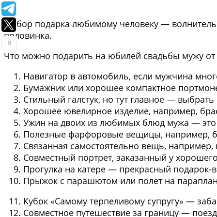
Выбор подарка любимому человеку — волнительная
половинка.
9
Что можно подарить на юбилей свадьбы мужу о
Навигатор в автомобиль
, если мужчина мног
Бумажник или хорошее компактное портмон
Стильный галстук
, но тут главное — выбрат
Хорошее ювелирное изделие
, например, бра
Ужин на двоих из любимых блюд мужа
— это
Полезные фарфоровые вещицы
, например, 
Связанная самостоятельно вещь
, например,
Совместный портрет
, заказанный у хорошег
Прогулка на катере
— прекрасный подарок-в
Прыжок с парашютом или полет на парапла
Кубок «Самому терпеливому супругу»
— заба
Совместное путешествие за границу
— поездк