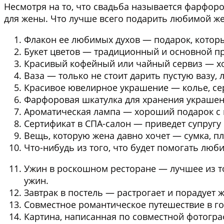
Несмотря на то, что свадьба называется фарфор
для жены. Что лучше всего подарить любимой ж
Флакон ее любимых духов
— подарок, которы
Букет цветов
— традиционный и основной пр
Красивый кофейный или чайный сервиз
— хо
Ваза
— только не стоит дарить пустую вазу, 
Красивое ювелирное украшение
— колье, се
Фарфоровая шкатулка для хранения украше
Ароматическая лампа
— хороший подарок с 
Сертификат в СПА-салон
— приведет супругу 
Вещь, которую жена давно хочет
— сумка, пл
Что-нибудь из того,
что будет помогать люб
Ужин в роскошном ресторане
— лучшее из то
ужин.
Завтрак в постель
— растрогает и порадует ж
Совместное романтическое путешествие
в го
Картина, написанная по совместной фотогр