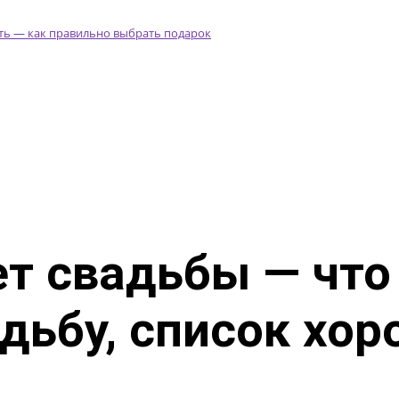
ет свадьбы — что
ьбу, список хор