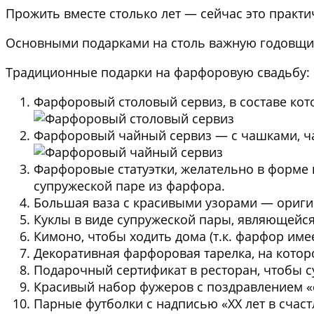
Прожить вместе столько лет — сейчас это практи
Основными подарками на столь важную годовщин
Традиционные подарки на фарфоровую свадьбу:
Фарфоровый столовый сервиз
, в составе ко
Фарфоровый чайный сервиз
— с чашками, ча
Фарфоровые статуэтки
, желательно в форме
супружеской паре из фарфора.
Большая ваза с красивыми узорами
— оригин
Куклы в виде супружеской пары
, являющейся
Кимоно, чтобы ходить дома
(т.к. фарфор име
Декоративная фарфоровая тарелка
, на кото
Подарочный сертификат в ресторан
, чтобы 
Красивый набор фужеров
с поздравлением «
Парные футболки с надписью «XX лет в счаст