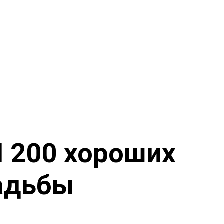
П 200 хороших
адьбы