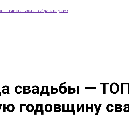
да свадьбы — ТО
ую годовщину св