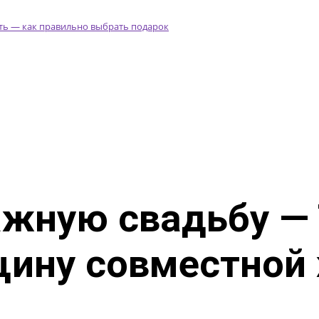
ажную свадьбу —
щину совместной