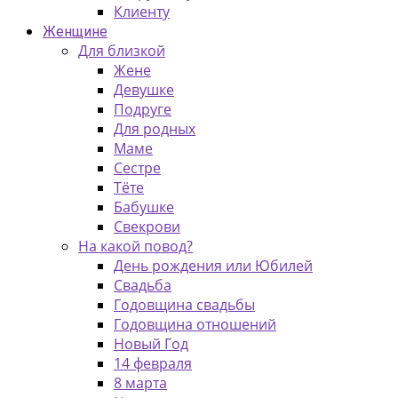
Клиенту
Женщине
Для близкой
Жене
Девушке
Подруге
Для родных
Маме
Сестре
Тёте
Бабушке
Свекрови
На какой повод?
День рождения или Юбилей
Свадьба
Годовщина свадьбы
Годовщина отношений
Новый Год
14 февраля
8 марта