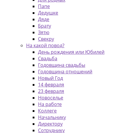
Папе
Дедушке
Дяде
Брату
Зятю
Свекру
На какой повод?
День рождения или Юбилей
Свадьба
Годовщина свадьбы
Годовщина отношений
Новый Год
14 февраля
23 февраля
Новоселье
На работе
Коллеге
Начальнику
Директору
Сотруднику