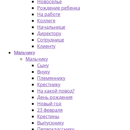
Новоселье
Рождение ребенка
На работе
Коллеге
Начальнице
Директору
Сотруднице
Клиенту
Мальчику
Мальчику
Сыну
Внуку
Племяннику
Крестнику
На какой повод?
День рождения
Новый год
23 февраля
Крестины
Выпускнику
Первокласснику