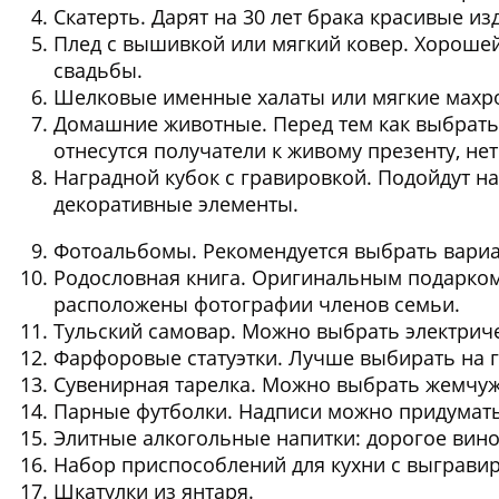
Скатерть.
Дарят на 30 лет брака красивые изд
Плед с вышивкой или мягкий ковер.
Хорошей 
свадьбы.
Шелковые именные халаты или мягкие махр
Домашние животные.
Перед тем как выбрать
отнесутся получатели к живому презенту, нет
Наградной кубок с гравировкой.
Подойдут на
декоративные элементы.
Фотоальбомы.
Рекомендуется выбрать вари
Родословная книга.
Оригинальным подарком н
расположены фотографии членов семьи.
Тульский самовар.
Можно выбрать электриче
Фарфоровые статуэтки.
Лучше выбирать на г
Сувенирная тарелка.
Можно выбрать жемчужн
Парные футболки.
Надписи можно придумать
Элитные алкогольные напитки:
дорогое вино,
Набор приспособлений для кухни с выграви
Шкатулки из янтаря.