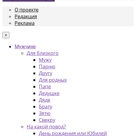
О проекте
Редакция
Реклама
×
Мужчине
Для близкого
Мужу
Парню
Другу
Для родных
Папе
Дедушке
Дяде
Брату
Зятю
Свекру
На какой повод?
День рождения или Юбилей