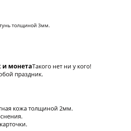
тунь толщиной 3мм.
 и монета
Такого нет ни у кого!
юбой праздник.
тная кожа толщиной 2мм.
снения.
карточки.