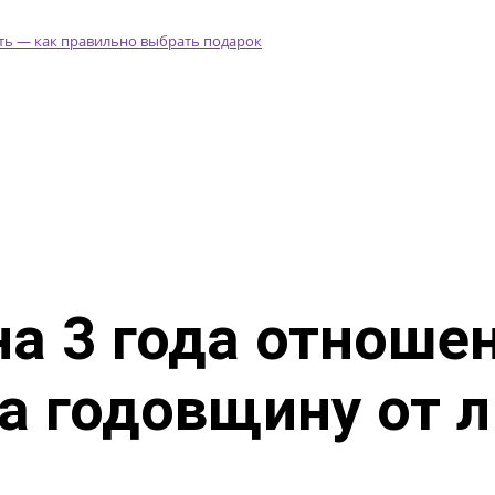
а 3 года отноше
на годовщину от