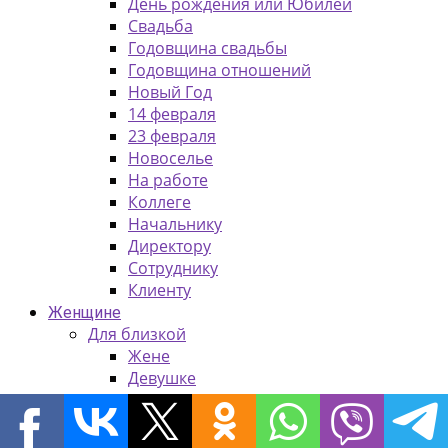
День рождения или Юбилей
Свадьба
Годовщина свадьбы
Годовщина отношений
Новый Год
14 февраля
23 февраля
Новоселье
На работе
Коллеге
Начальнику
Директору
Сотруднику
Клиенту
Женщине
Для близкой
Жене
Девушке
Подруге
Для родных
Маме