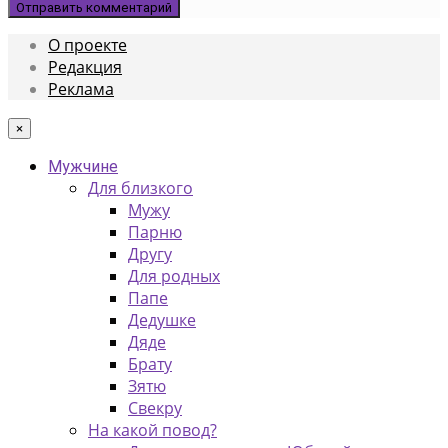
О проекте
Редакция
Реклама
×
Мужчине
Для близкого
Мужу
Парню
Другу
Для родных
Папе
Дедушке
Дяде
Брату
Зятю
Свекру
На какой повод?