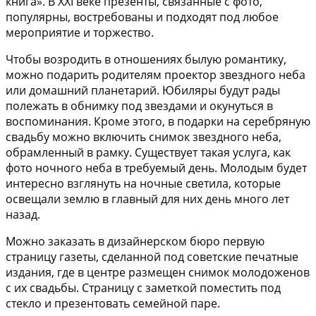
книга»
. В ХХI веке презенты, связанные с фото,
популярны, востребованы и подходят под любое
мероприятие и торжество.
Чтобы возродить в отношениях былую романтику,
можно подарить родителям
проектор звездного неба
или домашний планетарий
. Юбиляры будут рады
полежать в обнимку под звездами и окунуться в
воспоминания. Кроме этого, в подарки на серебряную
свадьбу можно включить снимок звездного неба,
обрамленный в рамку. Существует такая услуга, как
фото ночного неба в требуемый день. Молодым будет
интересно взглянуть на ночные светила, которые
освещали землю в главный для них день много лет
назад.
Можно
заказать в дизайнерском бюро первую
страницу газеты
, сделанной под советские печатные
издания, где в центре размещен снимок молодоженов
с их свадьбы. Страницу с заметкой поместить под
стекло и презентовать семейной паре.