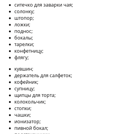
ситечко для заварки чая;
солонку;
штопор;
ложки;
поднос;
бокалы;
тарелки;
конфетницу;
флягу;
кувшин;
держатель для салфеток;
кофейник;
супницу;
щипцы для торта;
колокольчик;
стопки;
чашки;
ионизатор;
пивной бокал;