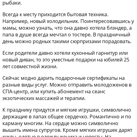
рыбаки.
Всегда к месту приходится
бытовая техника
.
Например, новый холодильник. Поинтересовавшись у
мамы, можно узнать, что она давно хотела блэндер, а
папа в душе всегда мечтал о тостере. В праздничный
день можно родных такими сюрпризами порадовать.
Если родители давно хотели
кухонный гарнитур или
новый диван
, то это уместные подарки на юбилей 25
лет совместной жизни.
Сейчас модно дарить подарочные
сертификаты на
разные виды услуг
. Можно отправить молодоженов в
СПА-центр, или купить абонемент на сеанс
экзотических массажей и терапии.
К празднику придутся и
мягкие игрушки, символично
держащие в лапах общее сердечко
. Романтично и по
карману многим. На сердце можно символично
вышить имена супругов. Кроме мягких игрушек дарят
куклы, одетые в одежду жениха и невесты. На