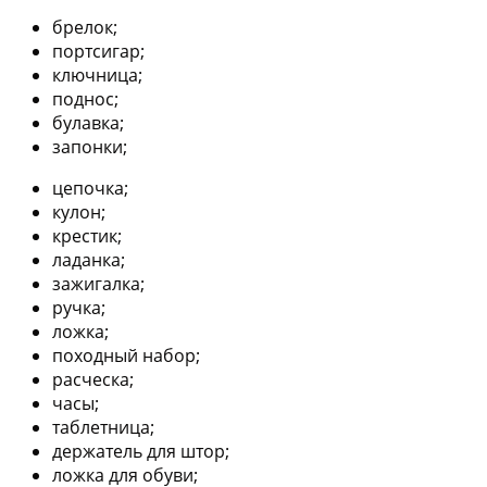
брелок;
портсигар;
ключница;
поднос;
булавка;
запонки;
цепочка;
кулон;
крестик;
ладанка;
зажигалка;
ручка;
ложка;
походный набор;
расческа;
часы;
таблетница;
держатель для штор;
ложка для обуви;