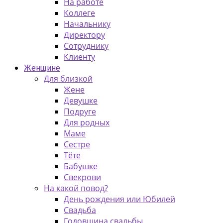
На работе
Коллеге
Начальнику
Директору
Сотруднику
Клиенту
Женщине
Для близкой
Жене
Девушке
Подруге
Для родных
Маме
Сестре
Тёте
Бабушке
Свекрови
На какой повод?
День рождения или Юбилей
Свадьба
Годовщина свадьбы