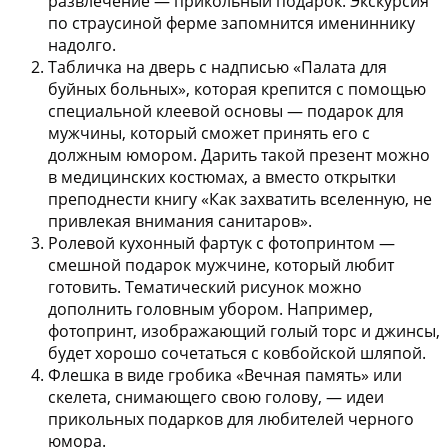
развлечение — прикольный подарок. Экскурсия
по страусиной ферме запомнится имениннику
надолго.
Табличка на дверь с надписью «Палата для
буйных больных»
, которая крепится с помощью
специальной клеевой основы — подарок для
мужчины, который сможет принять его с
должным юмором. Дарить такой презент можно
в медицинских костюмах, а вместо открытки
преподнести книгу «Как захватить вселенную, не
привлекая внимания санитаров».
Ролевой кухонный фартук с фотопринтом
—
смешной подарок мужчине, который любит
готовить. Тематический рисунок можно
дополнить головным убором. Например,
фотопринт, изображающий голый торс и джинсы,
будет хорошо сочетаться с ковбойской шляпой.
Флешка в виде гробика «Вечная память»
или
скелета, снимающего свою голову, — идеи
прикольных подарков для любителей черного
юмора.