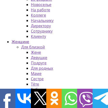
Новоселье
На работе
Коллеге
Начальнику
Директору
Сотруднику
Клиенту
Женщине
Для близкой
Жене
Девушке
Подруге
Для родных
Маме
Сестре
Тёте
Бабушке
Свекрови
На какой повод?
День рождения или Юбилей