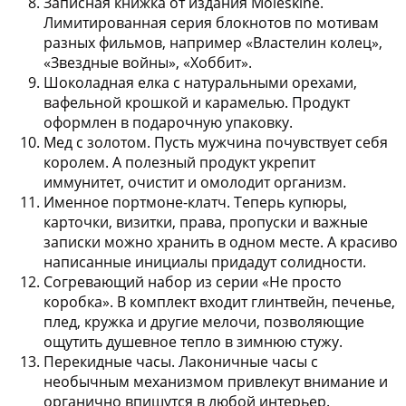
Записная книжка от издания Moleskine
.
Лимитированная серия блокнотов по мотивам
разных фильмов, например «Властелин колец»,
«Звездные войны», «Хоббит».
Шоколадная елка с натуральными орехами,
вафельной крошкой и карамелью
. Продукт
оформлен в подарочную упаковку.
Мед с золотом
. Пусть мужчина почувствует себя
королем. А полезный продукт укрепит
иммунитет, очистит и омолодит организм.
Именное портмоне-клатч
. Теперь купюры,
карточки, визитки, права, пропуски и важные
записки можно хранить в одном месте. А красиво
написанные инициалы придадут солидности.
Согревающий набор из серии «Не просто
коробка»
. В комплект входит глинтвейн, печенье,
плед, кружка и другие мелочи, позволяющие
ощутить душевное тепло в зимнюю стужу.
Перекидные часы
. Лаконичные часы с
необычным механизмом привлекут внимание и
органично впишутся в любой интерьер.