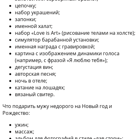
цепочку;
набор украшений;
запонки;
именной халат;
набор «Love is Art» (рисование телами на холсте);
симулятор барабанной установки;
именная награда с гравировкой;
картина с изображением динамики голоса
(например, с фразой «Я люблю тебя»);
дегустация вин;
авторская песня;
ночь в отеле;
катание на лошадях;
вязаный свитер.
Что подарить мужу недорого на Новый год и
Рождество:
ужин;
массаж;
альбом для фотографий в стиле «лав стори»;