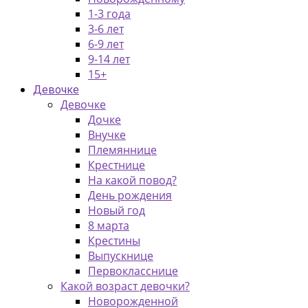
1-3 года
3-6 лет
6-9 лет
9-14 лет
15+
Девочке
Девочке
Дочке
Внучке
Племяннице
Крестнице
На какой повод?
День рождения
Новый год
8 марта
Крестины
Выпускнице
Первокласснице
Какой возраст девочки?
Новорожденной