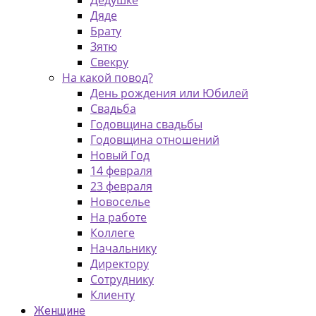
Дедушке
Дяде
Брату
Зятю
Свекру
На какой повод?
День рождения или Юбилей
Свадьба
Годовщина свадьбы
Годовщина отношений
Новый Год
14 февраля
23 февраля
Новоселье
На работе
Коллеге
Начальнику
Директору
Сотруднику
Клиенту
Женщине