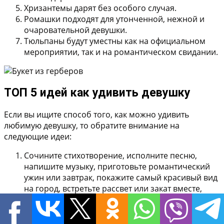
Хризантемы
дарят без особого случая.
Ромашки
подходят для утонченной, нежной и
очаровательной девушки.
Тюльпаны
будут уместны как на официальном
мероприятии, так и на романтическом свидании.
ТОП 5 идей как удивить девушку
Если вы ищите способ того, как можно удивить
любимую девушку, то обратите внимание на
следующие идеи:
Сочините стихотворение, исполните песню,
напишите музыку, приготовьте романтический
ужин или завтрак, покажите самый красивый вид
на город, встретьте рассвет или закат вместе,
укутавшись в теплый плед. Эти варианты не
требуют больших финансовых затрат.
Спрыгните вместе с парашютом, полетайте на